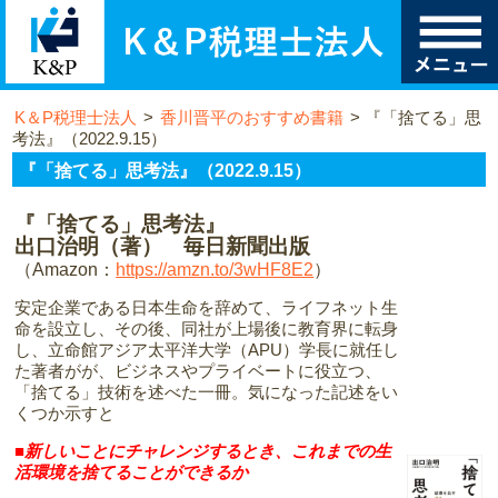
K＆P税理士法人
>
香川晋平のおすすめ書籍
>
『「捨てる」思
考法』（2022.9.15）
『「捨てる」思考法』（2022.9.15）
『「捨てる」思考法』
出口治明（著） 毎日新聞出版
（Amazon：
https://amzn.to/3wHF8E2
）
安定企業である日本生命を辞めて、ライフネット生
命を設立し、その後、同社が上場後に教育界に転身
し、立命館アジア太平洋大学（APU）学長に就任し
た著者がが、ビジネスやプライベートに役立つ、
「捨てる」技術を述べた一冊。気になった記述をい
くつか示すと
■
新しいことにチャレンジするとき、これまでの生
活環境を捨てることができるか