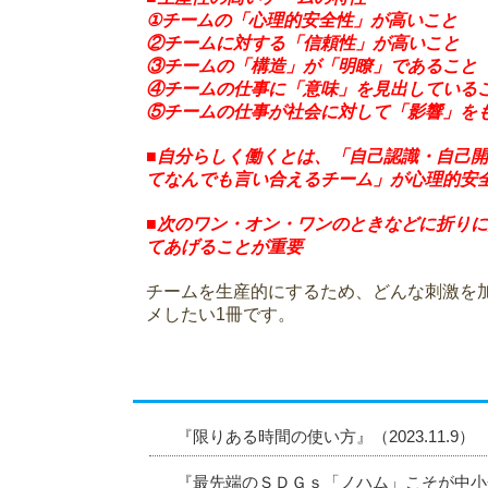
①チームの「心理的安全性」が高いこと
②チームに対する「信頼性」が高いこと
③チームの「構造」が「明瞭」であること
④チームの仕事に「意味」を見出している
⑤チームの仕事が社会に対して「影響」を
■自分らしく働くとは、「自己認識・自己
てなんでも言い合えるチーム」が心理的安
■次のワン・オン・ワンのときなどに折り
てあげることが重要
チームを生産的にするため、どんな刺激を
メしたい1冊です。
『限りある時間の使い方』（2023.11.9）
『最先端のＳＤＧｓ「ノハム」こそが中小企業