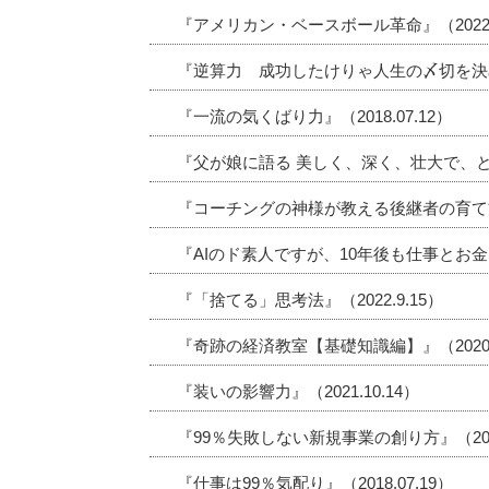
『アメリカン・ベースボール革命』（2022.1
『逆算力 成功したけりゃ人生の〆切を決めろ』
『一流の気くばり力』（2018.07.12）
『父が娘に語る 美しく、深く、壮大で、とん
『コーチングの神様が教える後継者の育て方』（
『AIのド素人ですが、10年後も仕事とお金に
『「捨てる」思考法』（2022.9.15）
『奇跡の経済教室【基礎知識編】』（2020.0
『装いの影響力』（2021.10.14）
『99％失敗しない新規事業の創り方』（2022
『仕事は99％気配り』（2018.07.19）