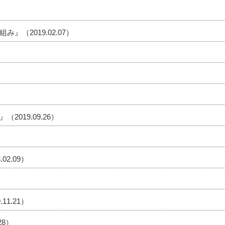
（2019.02.07）
019.09.26）
2.09）
1.21）
28）