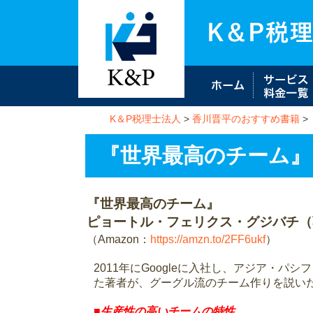
K＆P税理士法人
>
香川晋平のおすすめ書籍
>
『世界最高のチーム』（20
『世界最高のチーム』
ピョートル・フェリクス・グジバチ（
（Amazon：
https://amzn.to/2FF6ukf
）
2011年にGoogleに入社し、アジア・
た著者が、グーグル流のチーム作りを説い
■生産性の高いチームの特性