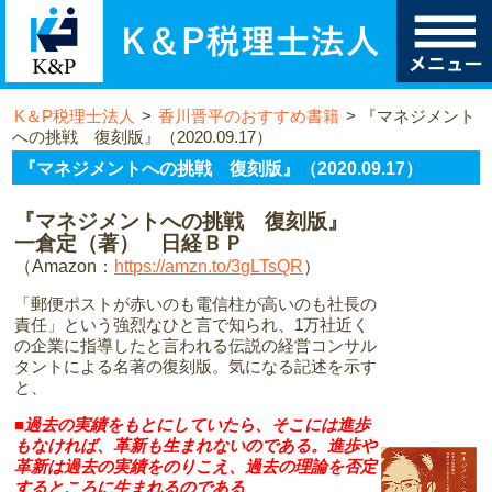
K＆P税理士法人
>
香川晋平のおすすめ書籍
>
『マネジメント
への挑戦 復刻版』（2020.09.17）
『マネジメントへの挑戦 復刻版』（2020.09.17）
『マネジメントへの挑戦 復刻版』
一倉定（著） 日経ＢＰ
（Amazon：
https://amzn.to/3gLTsQR
）
「郵便ポストが赤いのも電信柱が高いのも社長の
責任」という強烈なひと言で知られ、1万社近く
の企業に指導したと言われる伝説の経営コンサル
タントによる名著の復刻版。気になる記述を示す
と、
■過去の実績をもとにしていたら、そこには進歩
もなければ、革新も生まれないのである。進歩や
革新は過去の実績をのりこえ、過去の理論を否定
するところに生まれるのである