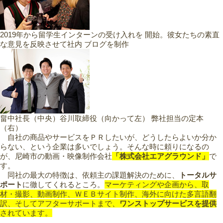
2019年から留学生インターンの受け入れを 開始。彼女たちの素直
な意見を反映させて社内 ブログを制作
畠中社長（中央）谷川取締役（向かって左） 弊社担当の定本
（右）
自社の商品やサービスをＰＲしたいが、どうしたらよいか分か
らない、という企業は多いでしょう。そんな時に頼りになるの
が、尼崎市の動画・映像制作会社
「株式会社エアグラウンド」
で
す。
同社の最大の特徴は、依頼主の課題解決のために、
トータルサ
ポート
に徹してくれるところ。
マーケティングや企画から、取
材・撮影、動画制作、ＷＥＢサイト制作、海外に向けた多言語翻
訳、そしてアフターサポートまで、
ワンストップサービスを提供
されています。