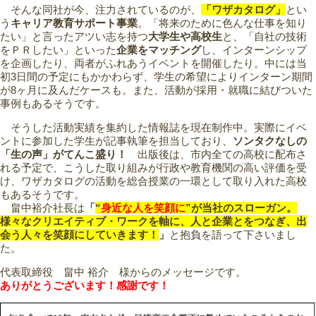
そんな同社が今、注力されているのが、
「ワザカタログ」
とい
う
キャリア教育サポート事業
。「将来のために色んな仕事を知り
たい」と言ったアツい志を持つ
大学生や高校生
と、「自社の技術
をＰＲしたい」といった
企業をマッチング
し、インターンシップ
を企画したり、両者がふれあうイベントを開催したり。中には当
初3日間の予定にもかかわらず、学生の希望によりインターン期間
が8ヶ月に及んだケースも。また、活動が採用・就職に結びついた
事例もあるそうです。
そうした活動実績を集約した情報誌を現在制作中。実際にイベ
ントに参加した学生が記事執筆を担当しており、
ソンタクなしの
「生の声」がてんこ盛り！
出版後は、市内全ての高校に配布さ
れる予定で、こうした取り組みが行政や教育機関の高い評価を受
け、ワザカタログの活動を総合授業の一環として取り入れた高校
もあるそうです。
畠中裕介社長は
「
“
身近な人を笑顔に
”が当社のスローガン。
様々なクリエイティブ・ワークを軸に、人と企業とをつなぎ、出
会う人々を笑顔にしていきます！
」
と抱負を語って下さいまし
た。
代表取締役 畠中 裕介 様からのメッセージです。
ありがとうございます！感謝です！